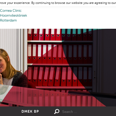
rove your experience. By continuing to browse our website you are agreeing to our
DMEK BP