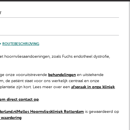
T
ROUTEBESCHRIJVING
 met hoornvliesaandoeningen, zoals Fuchs endotheel dystrofie,
ege onze vooruitstrevende
behandelingen
en uitstekende
, de patiënt staat voor ons werkelijk centraal en onze
plantatie zijn kort. Lees meer over een
afspraak in onze kliniek
.
em direct contact op
.
Melles Hoornvlieskliniek Rotterdam
is gewaardeerd op
n waardering