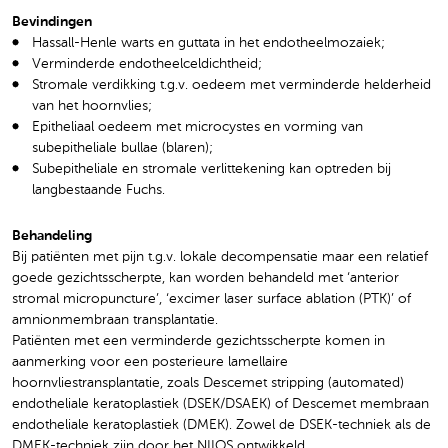
Bevindingen
Hassall-Henle warts en guttata in het endotheelmozaiek;
Verminderde endotheelceldichtheid;
Stromale verdikking t.g.v. oedeem met verminderde helderheid
van het hoornvlies;
Epitheliaal oedeem met microcystes en vorming van
subepitheliale bullae (blaren);
Subepitheliale en stromale verlittekening kan optreden bij
langbestaande Fuchs.
Behandeling
Bij patiënten met pijn t.g.v. lokale decompensatie maar een relatief
goede gezichtsscherpte, kan worden behandeld met ‘anterior
stromal micropuncture’, ‘excimer laser surface ablation (PTK)’ of
amnionmembraan transplantatie.
Patiënten met een verminderde gezichtsscherpte komen in
aanmerking voor een posterieure lamellaire
hoornvliestransplantatie, zoals Descemet stripping (automated)
endotheliale keratoplastiek (DSEK/DSAEK) of Descemet membraan
endotheliale keratoplastiek (DMEK). Zowel de DSEK-techniek als de
DMEK-techniek zijn door het NIIOS ontwikkeld.