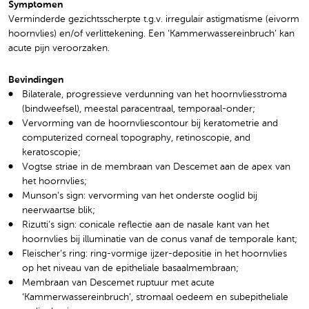
Symptomen
Verminderde gezichtsscherpte t.g.v. irregulair astigmatisme (eivorm
hoornvlies) en/of verlittekening. Een ‘Kammerwassereinbruch’ kan
acute pijn veroorzaken.
Bevindingen
Bilaterale, progressieve verdunning van het hoornvliesstroma
(bindweefsel), meestal paracentraal, temporaal-onder;
Vervorming van de hoornvliescontour bij keratometrie and
computerized corneal topography, retinoscopie, and
keratoscopie;
Vogtse striae in de membraan van Descemet aan de apex van
het hoornvlies;
Munson’s sign: vervorming van het onderste ooglid bij
neerwaartse blik;
Rizutti’s sign: conicale reflectie aan de nasale kant van het
hoornvlies bij illuminatie van de conus vanaf de temporale kant;
Fleischer’s ring: ring-vormige ijzer-depositie in het hoornvlies
op het niveau van de epitheliale basaalmembraan;
Membraan van Descemet ruptuur met acute
‘Kammerwassereinbruch’, stromaal oedeem en subepitheliale