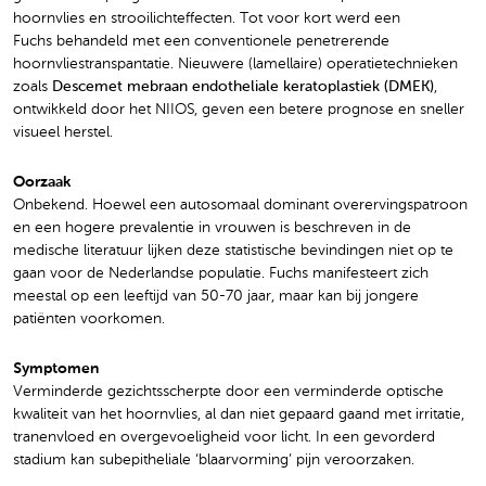
hoornvlies en strooilichteffecten. Tot voor kort werd een
Fuchs behandeld met een conventionele penetrerende
hoornvliestranspantatie. Nieuwere (lamellaire) operatietechnieken
zoals
Descemet mebraan endotheliale keratoplastiek (DMEK)
,
ontwikkeld door het NIIOS, geven een betere prognose en sneller
visueel herstel.
Oorzaak
Onbekend. Hoewel een autosomaal dominant overervingspatroon
en een hogere prevalentie in vrouwen is beschreven in de
medische literatuur lijken deze statistische bevindingen niet op te
gaan voor de Nederlandse populatie. Fuchs manifesteert zich
meestal op een leeftijd van 50-70 jaar, maar kan bij jongere
patiënten voorkomen.
Symptomen
Verminderde gezichtsscherpte door een verminderde optische
kwaliteit van het hoornvlies, al dan niet gepaard gaand met irritatie,
tranenvloed en overgevoeligheid voor licht. In een gevorderd
stadium kan subepitheliale ‘blaarvorming’ pijn veroorzaken.