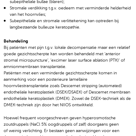
subepitheliale bullae (blaren);
Stromale verdikking t.g.v. oedeem met verminderde helderheid
van het hoornvlies;
Subepitheliale en stromale verlittekening kan optreden bij
langbestaande bulleuze keratopathie.
Behandeling
Bij patiënten met pijn t.g.v. lokale decompensatie maar een relatief
goede gezichtsscherpte kan worden behandeld met ‘anterior
stromal micropuncture’, ‘excimer laser surface ablation (PTK)’ of
amnionmembraan transplantatie.
Patiënten met een verminderde gezichtsscherpte komen in
aanmerking voor een posterieure lamellaire
hoornvliestransplantatie zoals Descemet stripping (automated)
endotheliale keratoplastiek (DSEK/DSAEK) of Descemet membraan
endotheliale keratoplastiek (DMEK). Zowel de DSEK-techniek als de
DMEK-techniek zijn door het NIIOS ontwikkeld.
Hoewel frequent voorgeschreven geven hyperosmotische
zoutdruppels (NaCl 5% oogdruppels of zalf) doorgaans geen
of weinig verlichting. Er bestaan geen aanwijzingen voor een