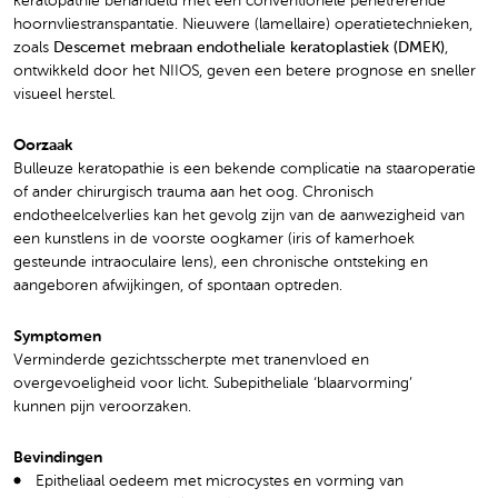
keratopathie behandeld met een conventionele penetrerende
hoornvliestranspantatie. Nieuwere (lamellaire) operatietechnieken,
zoals
Descemet mebraan endotheliale keratoplastiek (DMEK)
,
ontwikkeld door het NIIOS, geven een betere prognose en sneller
visueel herstel.
Oorzaak
Bulleuze keratopathie is een bekende complicatie na staaroperatie
of ander chirurgisch trauma aan het oog. Chronisch
endotheelcelverlies kan het gevolg zijn van de aanwezigheid van
een kunstlens in de voorste oogkamer (iris of kamerhoek
gesteunde intraoculaire lens), een chronische ontsteking en
aangeboren afwijkingen, of spontaan optreden.
Symptomen
Verminderde gezichtsscherpte met tranenvloed en
overgevoeligheid voor licht. Subepitheliale ‘blaarvorming’
kunnen pijn veroorzaken.
Bevindingen
Epitheliaal oedeem met microcystes en vorming van