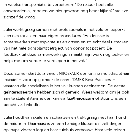
in weefseltransplantatie te verbeteren. “De natuur heeft alle
antwoorden al, moeten we niet gewoon nog beter kijken?” stelt ze
zichzelf de vraag.
Julia werkt graag samen met professionals in het veld en beperkt
zich niet tot alleen haar eigen procedures. “Het leukste is
samenwerken met explanteurs en artsen en zo écht deel uitmaken
van het hele transplantatietraject, van donor tot patiënt. De
feedback uit deze samenwerkingen maakt mijn werk nog leuker en
helpt me om verder te verdiepen in het vak.”
Deze zomer start Julia vanuit NIIOS-AER een online multidisciplinair
initiatief – voorlopig onder de naam ‘DMEK Best Practices’ –
waaraan alle specialisten in het vak kunnen deelnemen. De eerste
geïnteresseerden hebben zich al gemeld. Wees welkom om je ook
aan te sluiten! Aanmelden kan via
fax@niios.com
of stuur ons een
bericht via LinkedIn.
Julia houdt van skaten en schaatsen en trekt graag met haar hond
de natuur in. Daarnaast is ze een handige klusser die zelf dingen
opknapt, vloeren legt en haar tuinhuis verbouwt. Haar vele reizen