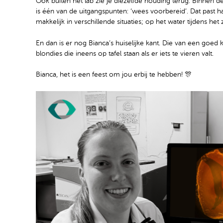
Ook buiten het lab zie je diezelfde houding terug. Binnen d
is één van de uitgangspunten: ‘wees voorbereid’. Dat past 
makkelijk in verschillende situaties; op het water tijdens h
En dan is er nog Bianca’s huiselijke kant. Die van een goed k
blondies die ineens op tafel staan als er iets te vieren valt.
Bianca, het is een feest om jou erbij te hebben! 🎊