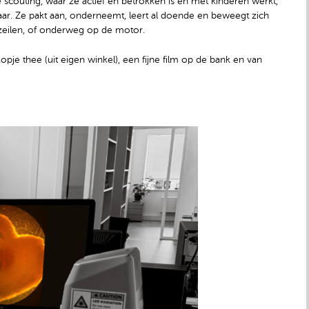
e scouting, waar ze actief en betrokken is en met kinderen werkt,
haar. Ze pakt aan, onderneemt, leert al doende en beweegt zich
et zeilen, of onderweg op de motor.
opje thee (uit eigen winkel), een fijne film op de bank en van