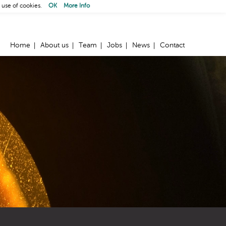
 use of cookies.
OK
More Info
Home
About us
Team
Jobs
News
Contact