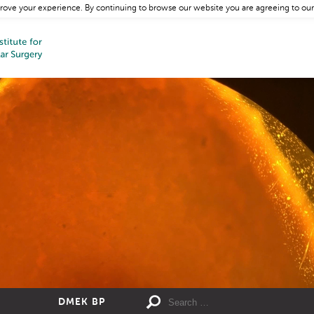
rove your experience. By continuing to browse our website you are agreeing to our
DMEK BP